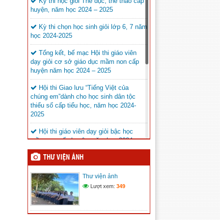
THI SÁNG TẠO THANH
Kỳ thi học giỏi Thể dục, thể thao cấp
THIẾU NIÊN, NHI ĐỒNG
huyện, năm học 2024 – 2025
CẤP TRƯỜNG NĂM HỌC 2025 – 2026
(22/04/2026)
Kỳ thi chọn học sinh giỏi lớp 6, 7 năm
học 2024-2025
Cuộc thi ” Học sinh với an
ninh mạng 2026″
Tổng kết, bế mạc Hội thi giáo viên
dạy giỏi cơ sở giáo dục mầm non cấp
(27/03/2026)
huyện năm học 2024 – 2025
BÀI ĐỒNG DIỄN NGÀY HỘI
“TIẾN BƯỚC LÊN ĐOÀN”
Hội thi Giao lưu “Tiếng Việt của
chúng em”dành cho học sinh dân tộc
(27/03/2026)
thiểu số cấp tiểu học, năm học 2024-
2025
NGÀY HỘI “TIẾN BƯỚC
LÊN ĐOÀN”
Hội thi giáo viên dạy giỏi bậc học
(27/03/2026)
mầm non cấp huyện, năm học 2024 –
2025
THƯ VIỆN ẢNH
PHÒNG GD&ĐT HUYỆN THAM GIA
HỘI THAO CBQL NGÀNH GIÁO DỤC
Thư viện ảnh
TỈNH ĐẮK NÔNG
Lượt xem:
349
Phòng GD&ĐT huyện phối hợp với
Ban An toàn giao thông huyện Krông Nô
tổ chức khai mạc lớp tập huấn kiến thức