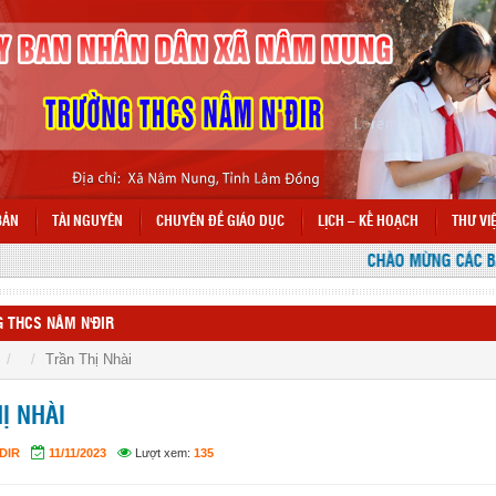
BẢN
TÀI NGUYÊN
CHUYÊN ĐỀ GIÁO DỤC
LỊCH – KẾ HOẠCH
THƯ VI
CHÀO MỪNG CÁC BẠN 
 THCS NÂM N'ĐIR
Trần Thị Nhài
Ị NHÀI
DIR
11/11/2023
Lượt xem:
135