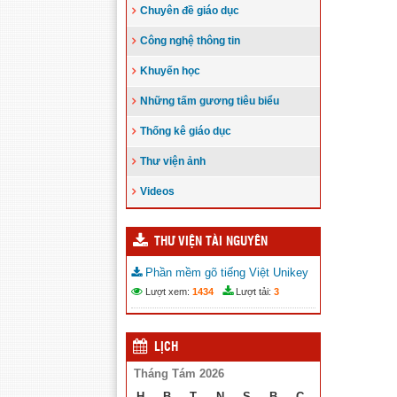
Chuyên đề giáo dục
Công nghệ thông tin
Khuyến học
Những tấm gương tiêu biểu
Thống kê giáo dục
Thư viện ảnh
Videos
THƯ VIỆN TÀI NGUYÊN
Phần mềm gõ tiếng Việt Unikey
Lượt xem:
1434
Lượt tải:
3
LỊCH
Tháng Tám 2026
H
B
T
N
S
B
C