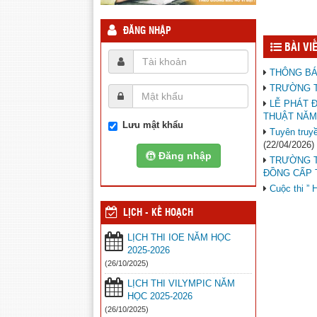
ĐĂNG NHẬP
BÀI VI
THÔNG BÁ
TRƯỜNG T
LỄ PHÁT 
THUẬT NĂM
Lưu mật khẩu
Tuyên truy
(22/04/2026)
Đăng nhập
TRƯỜNG T
ĐỒNG CẤP 
Cuộc thi ” 
LỊCH - KẾ HOẠCH
LỊCH THI IOE NĂM HỌC
2025-2026
(26/10/2025)
LỊCH THI VILYMPIC NĂM
HỌC 2025-2026
(26/10/2025)