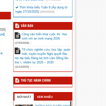
Thời khóa biểu Tuần 8 (Áp dụng từ
ngày 27/10/2025)
(26/10/2025)
VĂN BẢN
026)
Công văn triển khai cuộc thi: Học
GHỆ
sinh với an ninh mạng 2026
-
(27/03/2026)
Tổ chức nghiên cứu, học tập, quán
HI
triệt, tuyên truyền Nghị quyết Đại
hội đại biểu Đảng bộ tỉnh Lâm Đồng lần
thứ I, nhiệm kỳ 2025 – 2030
-
(11/12/2025)
THỦ TỤC HÀNH CHÍNH
MỚI NHẤT
XEM NHIỀU