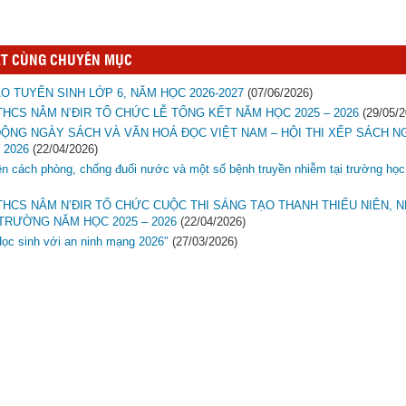
ẾT CÙNG CHUYÊN MỤC
O TUYỂN SINH LỚP 6, NĂM HỌC 2026-2027
(07/06/2026)
HCS NÂM N’ĐIR TỔ CHỨC LỄ TỔNG KẾT NĂM HỌC 2025 – 2026
(29/05/2
ĐỘNG NGÀY SÁCH VÀ VĂN HOÁ ĐỌC VIỆT NAM – HỘI THI XẾP SÁCH N
 2026
(22/04/2026)
ền cách phòng, chống đuối nước và một số bệnh truyền nhiễm tại trường học
HCS NÂM N’ĐIR TỔ CHỨC CUỘC THI SÁNG TẠO THANH THIẾU NIÊN, N
TRƯỜNG NĂM HỌC 2025 – 2026
(22/04/2026)
Học sinh với an ninh mạng 2026″
(27/03/2026)