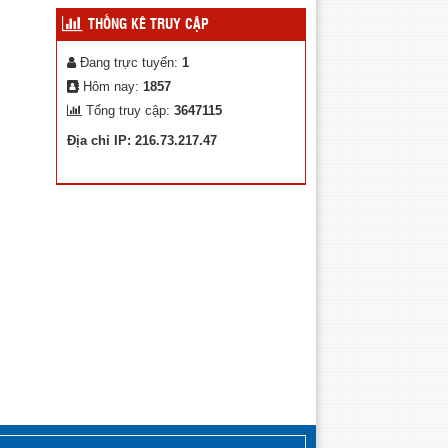
An toàn giao thông cho cán bộ quản lý
THỐNG KÊ TRUY CẬP
và giáo viên ngành giáo dục năm 2024
Đang trực tuyến:
1
Phòng Giáo dục và Đào tạo huyện
Krông Nô tham gia Hội thi giáo viên chủ
Hôm nay:
1857
nhiệm lớp giỏi cấp tiểu học tỉnh Đăk
Tổng truy cập:
3647115
Nông, năm học 2024-2025
Địa chỉ IP: 216.73.217.47