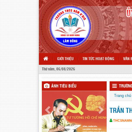
GIỚI THIỆU
TIN TỨC HOẠT ĐỘNG
VĂN 
Thứ năm, 06/08/2026
ẢNH TIÊU BIỂU
TRƯỜNG
Trang chủ
TRẦN TH
THCSNAMN