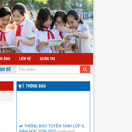
ỆN ẢNH
LIÊN HỆ
QUẢN TRỊ
ĐẾN VỚI WEBSITE TRƯỜNG THCS NÂM N'ĐIR
THÔNG BÁO
THÔNG BÁO TUYỂN SINH LỚP 6,
NĂM HỌC 2026-2027
(07/06/2026)