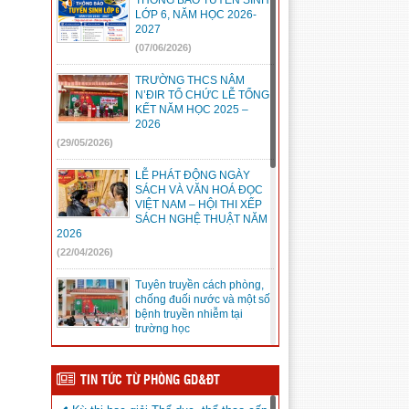
THÔNG BÁO TUYỂN SINH
LỚP 6, NĂM HỌC 2026-
2027
(07/06/2026)
TRƯỜNG THCS NÂM
N’ĐIR TỔ CHỨC LỄ TỔNG
KẾT NĂM HỌC 2025 –
2026
(29/05/2026)
LỄ PHÁT ĐỘNG NGÀY
SÁCH VÀ VĂN HOÁ ĐỌC
VIỆT NAM – HỘI THI XẾP
SÁCH NGHỆ THUẬT NĂM
2026
(22/04/2026)
Tuyên truyền cách phòng,
chống đuối nước và một số
bệnh truyền nhiễm tại
trường học
(22/04/2026)
TRƯỜNG THCS NÂM
TIN TỨC TỪ PHÒNG GD&ĐT
N’ĐIR TỔ CHỨC CUỘC