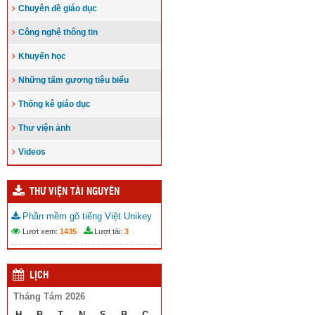
Chuyên đề giáo dục
Công nghệ thông tin
Khuyến học
Những tấm gương tiêu biểu
Thống kê giáo dục
Thư viện ảnh
Videos
THƯ VIỆN TÀI NGUYÊN
Phần mềm gõ tiếng Việt Unikey
Lượt xem:
1435
Lượt tải:
3
LỊCH
Tháng Tám 2026
H
B
T
N
S
B
C