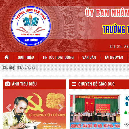
GIỚI THIỆU
TIN TỨC HOẠT ĐỘNG
VĂN BẢN
TÀI NGUYÊN
Chủ nhật, 09/08/2026
ẢNH TIÊU BIỂU
CHUYÊN ĐỀ GIÁO DỤC
HỘ
NH
Ng
tổ