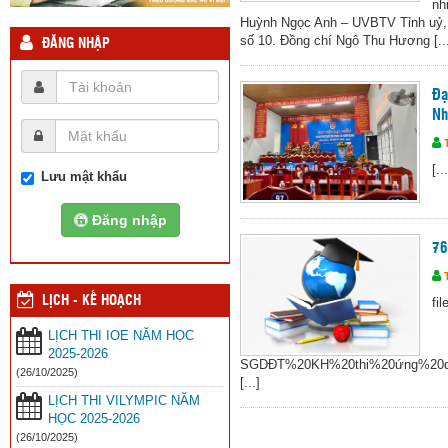
nh
Huỳnh Ngọc Anh – UVBTV Tỉnh uỷ, T
số 10. Đồng chí Ngô Thu Hương [...
ĐĂNG NHẬP
Đạ
Nh
[...
Lưu mật khẩu
Đăng nhập
76
LỊCH - KẾ HOẠCH
fi
LỊCH THI IOE NĂM HỌC
2025-2026
SGDĐT%20KH%20thi%20ứng%20du
(26/10/2025)
[...]
LỊCH THI VILYMPIC NĂM
HỌC 2025-2026
(26/10/2025)