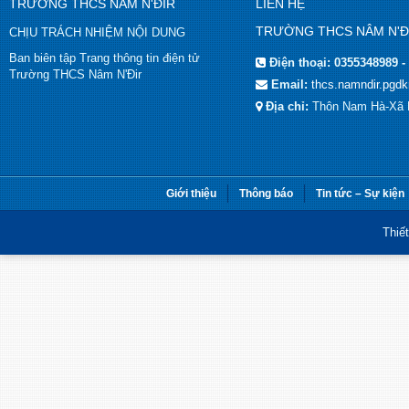
TRƯỜNG THCS NÂM N'ĐIR
LIÊN HỆ
TRƯỜNG THCS NÂM N'Đ
CHỊU TRÁCH NHIỆM NỘI DUNG
Ban biên tập Trang thông tin điện tử
Điện thoại:
0355348989 -
Trường THCS Nâm N'Đir
Email:
thcs.namndir.pgd
Địa chỉ:
Thôn Nam Hà-Xã 
Giới thiệu
Thông báo
Tin tức – Sự kiện
Thiế