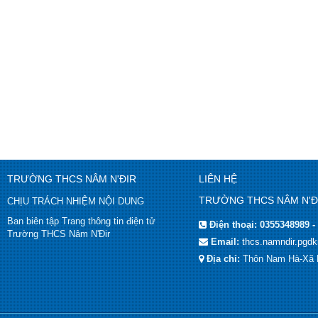
TRƯỜNG THCS NÂM N'ĐIR
LIÊN HỆ
TRƯỜNG THCS NÂM N'Đ
CHỊU TRÁCH NHIỆM NỘI DUNG
Ban biên tập Trang thông tin điện tử
Điện thoại:
0355348989 -
Trường THCS Nâm N'Đir
Email:
thcs.namndir.pgd
Địa chỉ:
Thôn Nam Hà-Xã 