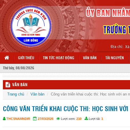
GIỚI THIỆU
TIN TỨC HOẠT ĐỘNG
VĂN BẢN
TÀI NGUYÊN
Thứ bảy, 08/08/2026
VĂN BẢN
Trang chủ
Văn bản
Công văn triển khai cuộc thi: Học sinh với an
CÔNG VĂN TRIỂN KHAI CUỘC THI: HỌC SINH VỚI
THCSNAMNDIR
27/03/2026
Lượt xem:
210
Lượt tải:
1