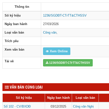
Thông tin
Số ký hiệu
1236/SGDĐT-CTrTT&CTHSSV
Ngày ban hành
27/03/2026
Loại văn bản
Công văn
,
Trích yếu
Xem văn bản
Xem Online
Tải về
1236/SGDĐT-CTrTT&CTHSSV
VĂN BẢN CÙNG LOẠI
Số ký hiệu
Ngày ban hành
Loại văn bản
Số 102 - CV/BXDĐ
03/12/2025
Công văn
Nghị