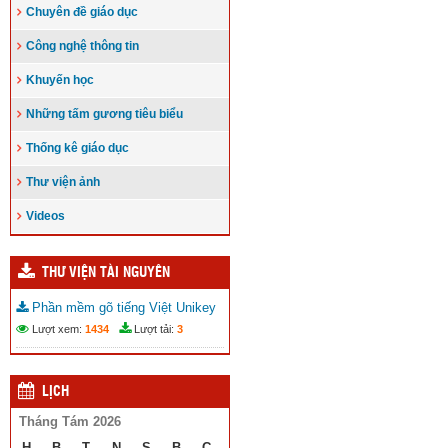
Chuyên đề giáo dục
Công nghệ thông tin
Khuyến học
Những tấm gương tiêu biểu
Thống kê giáo dục
Thư viện ảnh
Videos
THƯ VIỆN TÀI NGUYÊN
Phần mềm gõ tiếng Việt Unikey
Lượt xem:
1434
Lượt tải:
3
LỊCH
Tháng Tám 2026
H
B
T
N
S
B
C