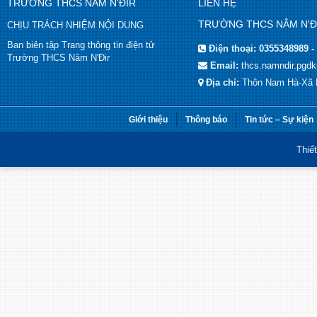
TRƯỜNG THCS NÂM N'ĐIR
LIÊN HỆ
TRƯỜNG THCS NÂM N'Đ
CHỊU TRÁCH NHIỆM NỘI DUNG
Ban biên tập Trang thông tin điện tử
Điện thoại:
0355348989 -
Trường THCS Nâm N'Đir
Email:
thcs.namndir.pgd
Địa chỉ:
Thôn Nam Hà-Xã 
Giới thiệu
Thông báo
Tin tức – Sự kiện
Thiế