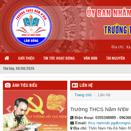
GIỚI THIỆU
TIN TỨC HOẠT ĐỘNG
VĂN BẢN
TÀI NGUYÊN
Thứ bảy, 08/08/2026
ẢNH TIÊU BIỂU
LIÊN HỆ
Trang chủ
Liên hệ
Trường THCS Nâm N'Đir
Điện thoại:
0355348989 - 09636
Email:
thcs.namndir.pgdkrongn
Địa chỉ:
Thôn Nam Hà-Xã Nâm N'