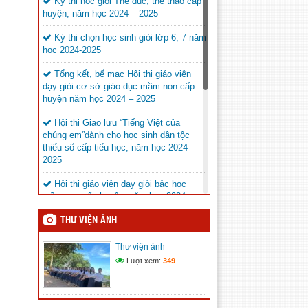
THI SÁNG TẠO THANH
Kỳ thi học giỏi Thể dục, thể thao cấp
THIẾU NIÊN, NHI ĐỒNG
huyện, năm học 2024 – 2025
CẤP TRƯỜNG NĂM HỌC 2025 – 2026
(22/04/2026)
Kỳ thi chọn học sinh giỏi lớp 6, 7 năm
học 2024-2025
Cuộc thi ” Học sinh với an
ninh mạng 2026″
Tổng kết, bế mạc Hội thi giáo viên
dạy giỏi cơ sở giáo dục mầm non cấp
(27/03/2026)
huyện năm học 2024 – 2025
BÀI ĐỒNG DIỄN NGÀY HỘI
“TIẾN BƯỚC LÊN ĐOÀN”
Hội thi Giao lưu “Tiếng Việt của
chúng em”dành cho học sinh dân tộc
(27/03/2026)
thiểu số cấp tiểu học, năm học 2024-
2025
NGÀY HỘI “TIẾN BƯỚC
LÊN ĐOÀN”
Hội thi giáo viên dạy giỏi bậc học
(27/03/2026)
mầm non cấp huyện, năm học 2024 –
2025
THƯ VIỆN ẢNH
PHÒNG GD&ĐT HUYỆN THAM GIA
HỘI THAO CBQL NGÀNH GIÁO DỤC
Thư viện ảnh
TỈNH ĐẮK NÔNG
Lượt xem:
349
Phòng GD&ĐT huyện phối hợp với
Ban An toàn giao thông huyện Krông Nô
tổ chức khai mạc lớp tập huấn kiến thức