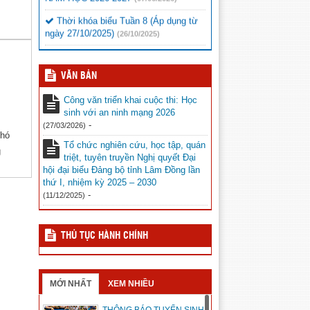
Thời khóa biểu Tuần 8 (Áp dụng từ
ngày 27/10/2025)
(26/10/2025)
VĂN BẢN
Công văn triển khai cuộc thi: Học
sinh với an ninh mạng 2026
-
(27/03/2026)
Phó
Tổ chức nghiên cứu, học tập, quán
g
triệt, tuyên truyền Nghị quyết Đại
hội đại biểu Đảng bộ tỉnh Lâm Đồng lần
thứ I, nhiệm kỳ 2025 – 2030
-
(11/12/2025)
THỦ TỤC HÀNH CHÍNH
MỚI NHẤT
XEM NHIỀU