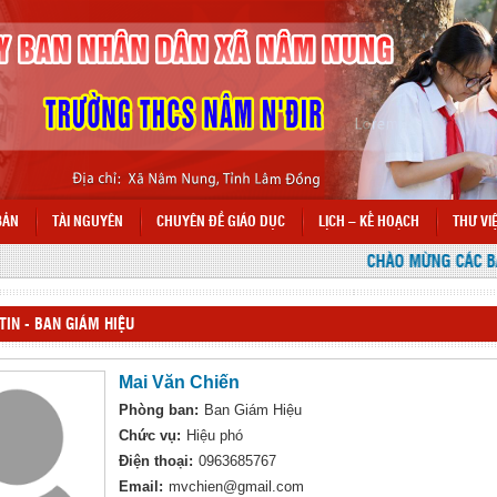
BẢN
TÀI NGUYÊN
CHUYÊN ĐỀ GIÁO DỤC
LỊCH – KẾ HOẠCH
THƯ VI
CHÀO MỪNG CÁC BẠN 
TIN - BAN GIÁM HIỆU
Mai Văn Chiến
Phòng ban:
Ban Giám Hiệu
Chức vụ:
Hiệu phó
Điện thoại:
0963685767
Email:
mvchien@gmail.com