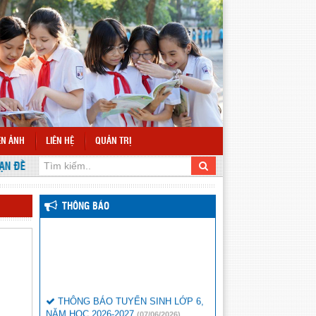
ỆN ẢNH
LIÊN HỆ
QUẢN TRỊ
ĐẾN VỚI WEBSITE TRƯỜNG THCS NÂM N'ĐIR
THÔNG BÁO
THÔNG BÁO TUYỂN SINH LỚP 6,
NĂM HỌC 2026-2027
(07/06/2026)