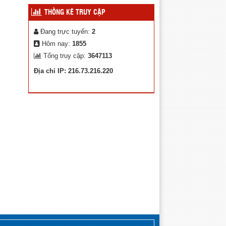
An toàn giao thông cho cán bộ quản lý
THỐNG KÊ TRUY CẬP
và giáo viên ngành giáo dục năm 2024
Đang trực tuyến:
2
Phòng Giáo dục và Đào tạo huyện
Krông Nô tham gia Hội thi giáo viên chủ
Hôm nay:
1855
nhiệm lớp giỏi cấp tiểu học tỉnh Đăk
Tổng truy cập:
3647113
Nông, năm học 2024-2025
Địa chỉ IP: 216.73.216.220