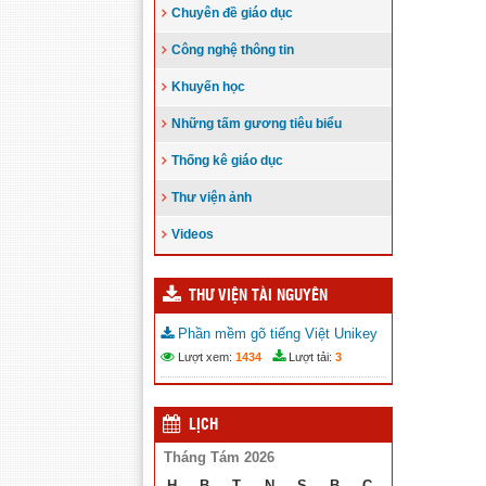
Chuyên đề giáo dục
Công nghệ thông tin
Khuyến học
Những tấm gương tiêu biểu
Thống kê giáo dục
Thư viện ảnh
Videos
THƯ VIỆN TÀI NGUYÊN
Phần mềm gõ tiếng Việt Unikey
Lượt xem:
1434
Lượt tải:
3
LỊCH
Tháng Tám 2026
H
B
T
N
S
B
C