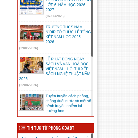
THÔNG BÁO TUYỂN SINH
LỚP 6, NĂM HỌC 2026-
2027
(07/06/2026)
TRƯỜNG THCS NÂM
N’ĐIR TỔ CHỨC LỄ TỔNG
KẾT NĂM HỌC 2025 –
2026
(29/05/2026)
LỄ PHÁT ĐỘNG NGÀY
SÁCH VÀ VĂN HOÁ ĐỌC
VIỆT NAM – HỘI THI XẾP
SÁCH NGHỆ THUẬT NĂM
2026
(22/04/2026)
Tuyên truyền cách phòng,
chống đuối nước và một số
bệnh truyền nhiễm tại
trường học
(22/04/2026)
TRƯỜNG THCS NÂM
TIN TỨC TỪ PHÒNG GD&ĐT
N’ĐIR TỔ CHỨC CUỘC